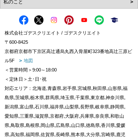
株式会社ゴデスクリエイト / ゴデスクリエイト
〒600-8425
京都府京都市下京区高辻通烏丸西入骨屋町323番地高辻三原ビ
ル5F
地図
＜営業時間＞9:00～18:00
＜定休日＞土･日･祝
対応エリア：北海道,青森県,岩手県,宮城県,秋田県,山形県,福
島県,茨城県,栃木県,群馬県,埼玉県,千葉県,東京都,神奈川県,
新潟県,富山県,石川県,福井県,山梨県,長野県,岐阜県,静岡県,
愛知県,三重県,滋賀県,京都府,大阪府,兵庫県,奈良県,和歌山
県,鳥取県,島根県,岡山県,広島県,山口県,徳島県,香川県,愛媛
県,高知県,福岡県,佐賀県,長崎県,熊本県,大分県,宮崎県,鹿児