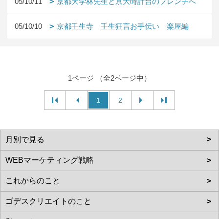
05/10/11
京都大学林先生と京大時計台のフレンチへ
05/10/10
京都壬生寺 壬生狂言お手伝い 楽屋編
1ページ （全2ページ中）
1
2