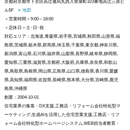
京都府京都市下京区高辻通烏丸西入骨屋町323番地高辻三原ビ
ル5F
地図
＜営業時間＞9:00～18:00
＜定休日＞土･日･祝
対応エリア：北海道,青森県,岩手県,宮城県,秋田県,山形県,福
島県,茨城県,栃木県,群馬県,埼玉県,千葉県,東京都,神奈川県,
新潟県,富山県,石川県,福井県,山梨県,長野県,岐阜県,静岡県,
愛知県,三重県,滋賀県,京都府,大阪府,兵庫県,奈良県,和歌山
県,鳥取県,島根県,岡山県,広島県,山口県,徳島県,香川県,愛媛
県,高知県,福岡県,佐賀県,長崎県,熊本県,大分県,宮崎県,鹿児
島県,沖縄県
創業：2004-10-01
住宅業界の集客・DX支援,工務店・リフォーム会社特化型マ
ーケティング,生成AIを活用した住宅営業支援,工務店・リフ
ォーム会社特化型ホームページシステム,WEB担当者教育・