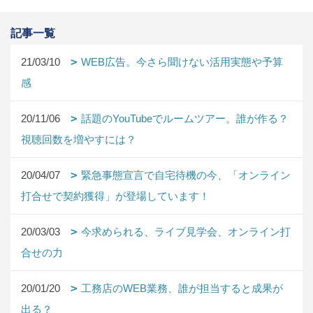
記事一覧
21/03/10
WEB広告。今さら聞けない活用実態や予算
感
20/11/06
話題のYouTubeでルームツアー。誰が作る？
視聴回数を増やすには？
20/04/07
緊急事態宣言で自宅待機の今、「オンライン
打合せで契約獲得」が登場しています！
20/03/03
今求められる、ライブ見学会、オンライン打
合せの力
20/01/20
工務店のWEB業務、誰が担当すると成果が
出る？