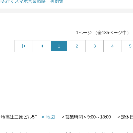
0歩先行くスマホ営業戦略 実例集
1ページ （全185ページ中）
1
2
3
4
5
番地高辻三原ビル5F
地図
＜営業時間＞9:00～18:00
＜定休