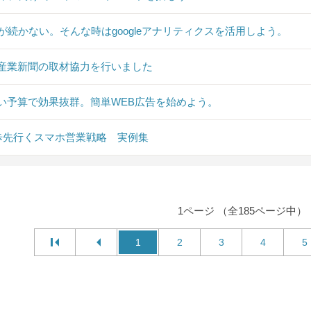
Sが続かない。そんな時はgoogleアナリティクスを活用しよう。
産業新聞の取材協力を行いました
い予算で効果抜群。簡単WEB広告を始めよう。
0歩先行くスマホ営業戦略 実例集
1ページ （全185ページ中）
1
2
3
4
5