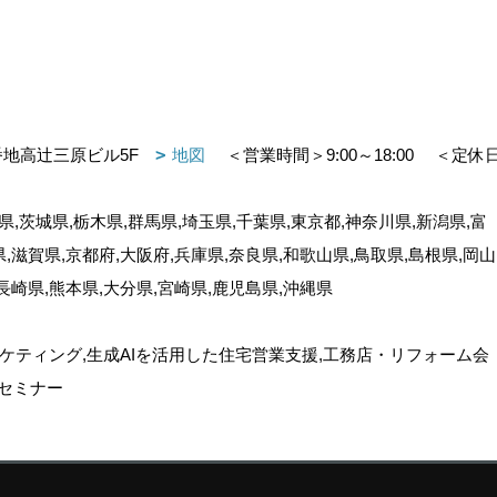
番地高辻三原ビル5F
地図
＜営業時間＞9:00～18:00
＜定休
,茨城県,栃木県,群馬県,埼玉県,千葉県,東京都,神奈川県,新潟県,富
県,滋賀県,京都府,大阪府,兵庫県,奈良県,和歌山県,鳥取県,島根県,岡山
,長崎県,熊本県,大分県,宮崎県,鹿児島県,沖縄県
ケティング,生成AIを活用した住宅営業支援,工務店・リフォーム会
セミナー
ゴデスクリエイト