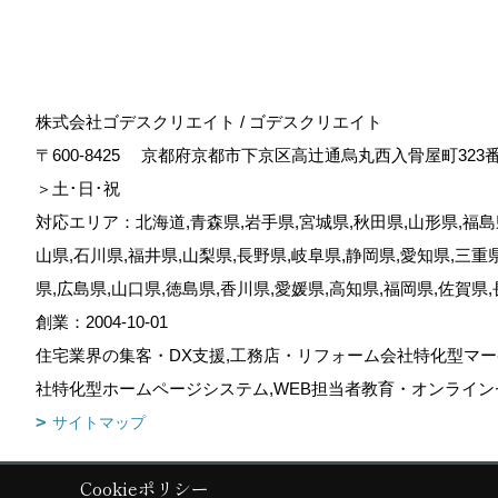
株式会社ゴデスクリエイト / ゴデスクリエイト
〒600-8425
京都府京都市下京区高辻通烏丸西入骨屋町323
＞土･日･祝
対応エリア：北海道,青森県,岩手県,宮城県,秋田県,山形県,福島県
山県,石川県,福井県,山梨県,長野県,岐阜県,静岡県,愛知県,三重
県,広島県,山口県,徳島県,香川県,愛媛県,高知県,福岡県,佐賀県
創業：2004-10-01
住宅業界の集客・DX支援,工務店・リフォーム会社特化型マー
社特化型ホームページシステム,WEB担当者教育・オンライン
サイトマップ
Cookieポリシー
Copyright (c) GODDESS CREATE. All Rights Reserved.
|
Produced by