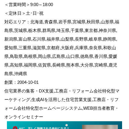
＜営業時間＞9:00～18:00
＜定休日＞土･日･祝
対応エリア：北海道,青森県,岩手県,宮城県,秋田県,山形県,福
島県,茨城県,栃木県,群馬県,埼玉県,千葉県,東京都,神奈川県,
新潟県,富山県,石川県,福井県,山梨県,長野県,岐阜県,静岡県,
愛知県,三重県,滋賀県,京都府,大阪府,兵庫県,奈良県,和歌山
県,鳥取県,島根県,岡山県,広島県,山口県,徳島県,香川県,愛媛
県,高知県,福岡県,佐賀県,長崎県,熊本県,大分県,宮崎県,鹿児
島県,沖縄県
創業：2004-10-01
住宅業界の集客・DX支援,工務店・リフォーム会社特化型マ
ーケティング,生成AIを活用した住宅営業支援,工務店・リフ
ォーム会社特化型ホームページシステム,WEB担当者教育・
オンラインセミナー