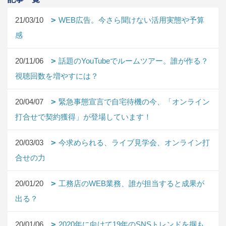
21/03/10
WEB広告。今さら聞けない活用実態や予算
感
20/11/06
話題のYouTubeでルームツアー。誰が作る？
視聴回数を増やすには？
20/04/07
緊急事態宣言で自宅待機の今、「オンライン
打合せで契約獲得」が登場しています！
20/03/03
今求められる、ライブ見学会、オンライン打
合せの力
20/01/20
工務店のWEB業務、誰が担当すると成果が
出る？
20/01/06
2020年に向けて19年のSNSトレンドを掴も