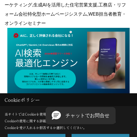
ーケティング,生成AIを活用した住宅営業支援,工務店・リフ
ォーム会社特化型ホームページシステム,WEB担当者教育・
オンラインセミナー
Cookieポリシー
Copyright (c) GODDESS CREATE. All Rights Reserved.
当サイトではCookieを使用します。
Cookieの使用に関する詳細は 「
プライバシーポリシー
」をご覧ください。
Produced by
ゴデスクリエイト
Cookieを受け入れるか拒否するか選択してください。