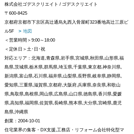
株式会社ゴデスクリエイト / ゴデスクリエイト
〒600-8425
京都府京都市下京区高辻通烏丸西入骨屋町323番地高辻三原ビ
ル5F
地図
＜営業時間＞9:00～18:00
＜定休日＞土･日･祝
対応エリア：北海道,青森県,岩手県,宮城県,秋田県,山形県,福
島県,茨城県,栃木県,群馬県,埼玉県,千葉県,東京都,神奈川県,
新潟県,富山県,石川県,福井県,山梨県,長野県,岐阜県,静岡県,
愛知県,三重県,滋賀県,京都府,大阪府,兵庫県,奈良県,和歌山
県,鳥取県,島根県,岡山県,広島県,山口県,徳島県,香川県,愛媛
県,高知県,福岡県,佐賀県,長崎県,熊本県,大分県,宮崎県,鹿児
島県,沖縄県
創業：2004-10-01
住宅業界の集客・DX支援,工務店・リフォーム会社特化型マ