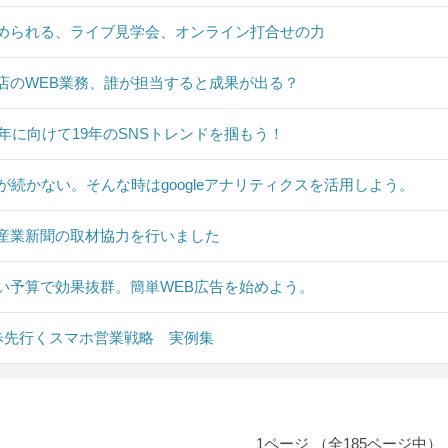
められる、ライブ見学会、オンライン打合せの力
店のWEB業務、誰が担当すると成果が出る？
20年に向けて19年のSNSトレンドを掴もう！
Sが続かない。そんな時はgoogleアナリティクスを活用しよう。
産業新聞の取材協力を行いました
い予算で効果抜群。簡単WEB広告を始めよう。
0歩先行くスマホ営業戦略 実例集
1ページ （全185ページ中）