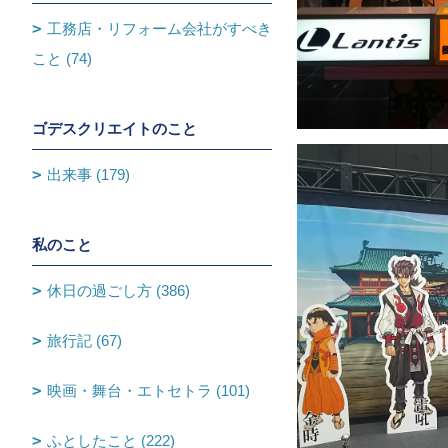
工務店・リフォーム会社がすべき
こと (74)
ゴデスクリエイトのこと
出来事 (179)
私のこと
休日の過ごし方 (386)
旅行記 (67)
映画・舞台・エトセトラ (101)
ふとしたこと (222)