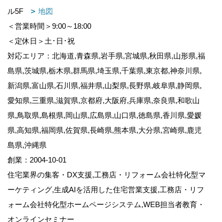
ル5F
地図
＜営業時間＞9:00～18:00
＜定休日＞土･日･祝
対応エリア：北海道,青森県,岩手県,宮城県,秋田県,山形県,福
島県,茨城県,栃木県,群馬県,埼玉県,千葉県,東京都,神奈川県,
新潟県,富山県,石川県,福井県,山梨県,長野県,岐阜県,静岡県,
愛知県,三重県,滋賀県,京都府,大阪府,兵庫県,奈良県,和歌山
県,鳥取県,島根県,岡山県,広島県,山口県,徳島県,香川県,愛媛
県,高知県,福岡県,佐賀県,長崎県,熊本県,大分県,宮崎県,鹿児
島県,沖縄県
創業：2004-10-01
住宅業界の集客・DX支援,工務店・リフォーム会社特化型マ
ーケティング,生成AIを活用した住宅営業支援,工務店・リフ
ォーム会社特化型ホームページシステム,WEB担当者教育・
オンラインセミナー