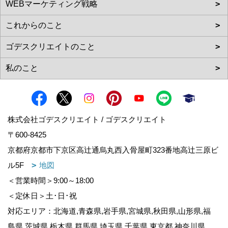
株式会社ゴデスクリエイト / ゴデスクリエイト
〒600-8425
京都府京都市下京区高辻通烏丸西入骨屋町323番地高辻三原ビ
ル5F
地図
＜営業時間＞9:00～18:00
＜定休日＞土･日･祝
対応エリア：北海道,青森県,岩手県,宮城県,秋田県,山形県,福
島県,茨城県,栃木県,群馬県,埼玉県,千葉県,東京都,神奈川県,