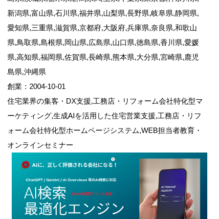
新潟県,富山県,石川県,福井県,山梨県,長野県,岐阜県,静岡県,
愛知県,三重県,滋賀県,京都府,大阪府,兵庫県,奈良県,和歌山
県,鳥取県,島根県,岡山県,広島県,山口県,徳島県,香川県,愛媛
県,高知県,福岡県,佐賀県,長崎県,熊本県,大分県,宮崎県,鹿児
島県,沖縄県
創業：2004-10-01
住宅業界の集客・DX支援,工務店・リフォーム会社特化型マ
ーケティング,生成AIを活用した住宅営業支援,工務店・リフ
ォーム会社特化型ホームページシステム,WEB担当者教育・
オンラインセミナー