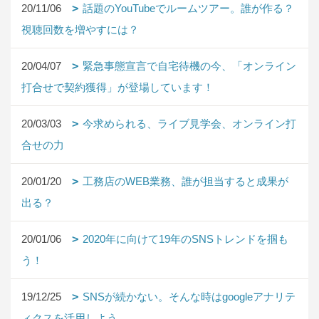
20/11/06
話題のYouTubeでルームツアー。誰が作る？
視聴回数を増やすには？
20/04/07
緊急事態宣言で自宅待機の今、「オンライン
打合せで契約獲得」が登場しています！
20/03/03
今求められる、ライブ見学会、オンライン打
合せの力
20/01/20
工務店のWEB業務、誰が担当すると成果が
出る？
20/01/06
2020年に向けて19年のSNSトレンドを掴も
う！
19/12/25
SNSが続かない。そんな時はgoogleアナリテ
ィクスを活用しよう。