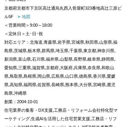
京都府京都市下京区高辻通烏丸西入骨屋町323番地高辻三原ビ
ル5F
地図
＜営業時間＞9:00～18:00
＜定休日＞土･日･祝
対応エリア：北海道,青森県,岩手県,宮城県,秋田県,山形県,福
島県,茨城県,栃木県,群馬県,埼玉県,千葉県,東京都,神奈川県,
新潟県,富山県,石川県,福井県,山梨県,長野県,岐阜県,静岡県,
愛知県,三重県,滋賀県,京都府,大阪府,兵庫県,奈良県,和歌山
県,鳥取県,島根県,岡山県,広島県,山口県,徳島県,香川県,愛媛
県,高知県,福岡県,佐賀県,長崎県,熊本県,大分県,宮崎県,鹿児
島県,沖縄県
創業：2004-10-01
住宅業界の集客・DX支援,工務店・リフォーム会社特化型マ
ーケティング,生成AIを活用した住宅営業支援,工務店・リフ