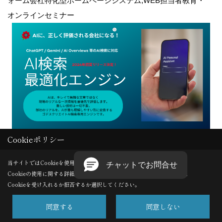
ォーム会社特化型ホームページシステム,WEB担当者教育・
オンラインセミナー
Cookieポリシー
Copyright (c) GODDESS CREATE. All Rights Reserved.
当サイトではCookieを使用します。
Cookieの使用に関する詳細は 「
プライバシーポリシー
」をご覧ください。
Produced by
ゴデスクリエイト
Cookieを受け入れるか拒否するか選択してください。
同意する
同意しない