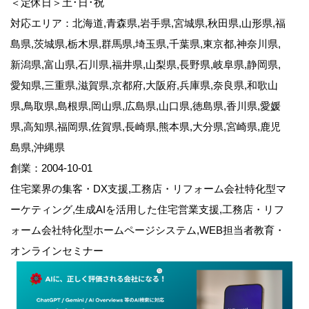
＜定休日＞土･日･祝
対応エリア：北海道,青森県,岩手県,宮城県,秋田県,山形県,福
島県,茨城県,栃木県,群馬県,埼玉県,千葉県,東京都,神奈川県,
新潟県,富山県,石川県,福井県,山梨県,長野県,岐阜県,静岡県,
愛知県,三重県,滋賀県,京都府,大阪府,兵庫県,奈良県,和歌山
県,鳥取県,島根県,岡山県,広島県,山口県,徳島県,香川県,愛媛
県,高知県,福岡県,佐賀県,長崎県,熊本県,大分県,宮崎県,鹿児
島県,沖縄県
創業：2004-10-01
住宅業界の集客・DX支援,工務店・リフォーム会社特化型マ
ーケティング,生成AIを活用した住宅営業支援,工務店・リフ
ォーム会社特化型ホームページシステム,WEB担当者教育・
オンラインセミナー