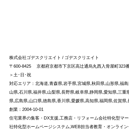
株式会社ゴデスクリエイト / ゴデスクリエイト
〒600-8425
京都府京都市下京区高辻通烏丸西入骨屋町323
＞土･日･祝
対応エリア：北海道,青森県,岩手県,宮城県,秋田県,山形県,福島県
山県,石川県,福井県,山梨県,長野県,岐阜県,静岡県,愛知県,三重
県,広島県,山口県,徳島県,香川県,愛媛県,高知県,福岡県,佐賀県
創業：2004-10-01
住宅業界の集客・DX支援,工務店・リフォーム会社特化型マー
社特化型ホームページシステム,WEB担当者教育・オンライン