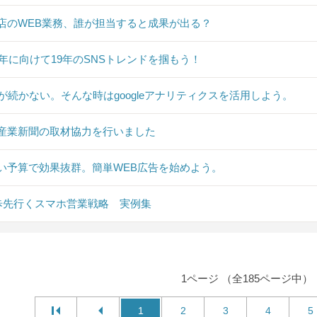
店のWEB業務、誰が担当すると成果が出る？
20年に向けて19年のSNSトレンドを掴もう！
Sが続かない。そんな時はgoogleアナリティクスを活用しよう。
産業新聞の取材協力を行いました
い予算で効果抜群。簡単WEB広告を始めよう。
0歩先行くスマホ営業戦略 実例集
1ページ （全185ページ中）
1
2
3
4
5