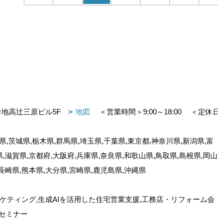
番地高辻三原ビル5F
地図
＜営業時間＞9:00～18:00
＜定休
,茨城県,栃木県,群馬県,埼玉県,千葉県,東京都,神奈川県,新潟県,富
県,滋賀県,京都府,大阪府,兵庫県,奈良県,和歌山県,鳥取県,島根県,岡山
,長崎県,熊本県,大分県,宮崎県,鹿児島県,沖縄県
ケティング,生成AIを活用した住宅営業支援,工務店・リフォーム会
セミナー