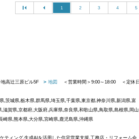
1
2
3
4
5
番地高辻三原ビル5F
地図
＜営業時間＞9:00～18:00
＜定休
,茨城県,栃木県,群馬県,埼玉県,千葉県,東京都,神奈川県,新潟県,富
県,滋賀県,京都府,大阪府,兵庫県,奈良県,和歌山県,鳥取県,島根県,岡山
,長崎県,熊本県,大分県,宮崎県,鹿児島県,沖縄県
ケティング,生成AIを活用した住宅営業支援,工務店・リフォーム会