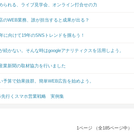
められる、ライブ見学会、オンライン打合せの力
店のWEB業務、誰が担当すると成果が出る？
20年に向けて19年のSNSトレンドを掴もう！
Sが続かない。そんな時はgoogleアナリティクスを活用しよう。
産業新聞の取材協力を行いました
い予算で効果抜群。簡単WEB広告を始めよう。
0歩先行くスマホ営業戦略 実例集
1ページ （全185ページ中）