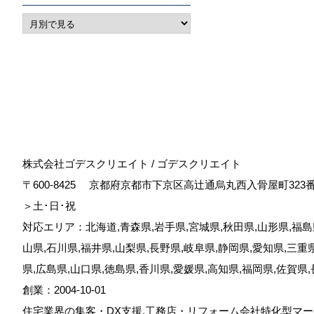
株式会社ゴデスクリエイト / ゴデスクリエイト
〒600-8425
京都府京都市下京区高辻通烏丸西入骨屋町323
＞土･日･祝
対応エリア：北海道,青森県,岩手県,宮城県,秋田県,山形県,福島県
山県,石川県,福井県,山梨県,長野県,岐阜県,静岡県,愛知県,三重
県,広島県,山口県,徳島県,香川県,愛媛県,高知県,福岡県,佐賀県
創業：2004-10-01
住宅業界の集客・DX支援,工務店・リフォーム会社特化型マー