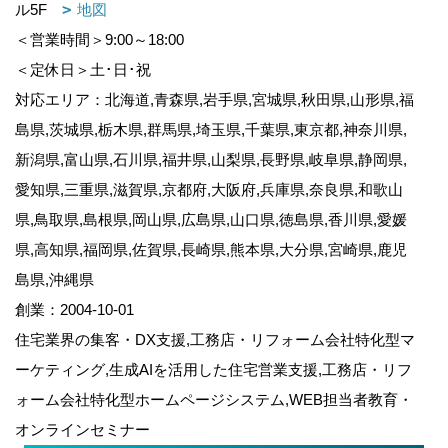
ル5F
地図
＜営業時間＞9:00～18:00
＜定休日＞土･日･祝
対応エリア：北海道,青森県,岩手県,宮城県,秋田県,山形県,福
島県,茨城県,栃木県,群馬県,埼玉県,千葉県,東京都,神奈川県,
新潟県,富山県,石川県,福井県,山梨県,長野県,岐阜県,静岡県,
愛知県,三重県,滋賀県,京都府,大阪府,兵庫県,奈良県,和歌山
県,鳥取県,島根県,岡山県,広島県,山口県,徳島県,香川県,愛媛
県,高知県,福岡県,佐賀県,長崎県,熊本県,大分県,宮崎県,鹿児
島県,沖縄県
創業：2004-10-01
住宅業界の集客・DX支援,工務店・リフォーム会社特化型マ
ーケティング,生成AIを活用した住宅営業支援,工務店・リフ
ォーム会社特化型ホームページシステム,WEB担当者教育・
オンラインセミナー