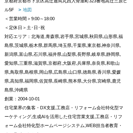
京都府京都市下京区高辻通烏丸西入骨屋町323番地高辻三原ビ
ル5F
地図
＜営業時間＞9:00～18:00
＜定休日＞土･日･祝
対応エリア：北海道,青森県,岩手県,宮城県,秋田県,山形県,福
島県,茨城県,栃木県,群馬県,埼玉県,千葉県,東京都,神奈川県,
新潟県,富山県,石川県,福井県,山梨県,長野県,岐阜県,静岡県,
愛知県,三重県,滋賀県,京都府,大阪府,兵庫県,奈良県,和歌山
県,鳥取県,島根県,岡山県,広島県,山口県,徳島県,香川県,愛媛
県,高知県,福岡県,佐賀県,長崎県,熊本県,大分県,宮崎県,鹿児
島県,沖縄県
創業：2004-10-01
住宅業界の集客・DX支援,工務店・リフォーム会社特化型マ
ーケティング,生成AIを活用した住宅営業支援,工務店・リフ
ォーム会社特化型ホームページシステム,WEB担当者教育・