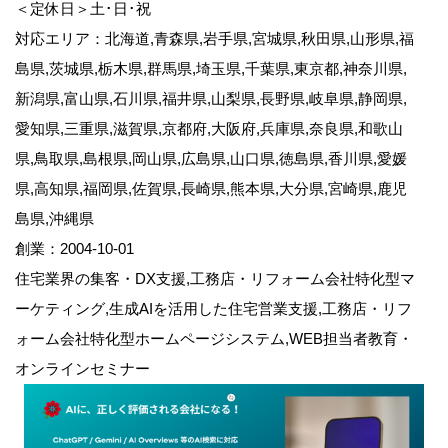
＜定休日＞土･日･祝
対応エリア：北海道,青森県,岩手県,宮城県,秋田県,山形県,福
島県,茨城県,栃木県,群馬県,埼玉県,千葉県,東京都,神奈川県,
新潟県,富山県,石川県,福井県,山梨県,長野県,岐阜県,静岡県,
愛知県,三重県,滋賀県,京都府,大阪府,兵庫県,奈良県,和歌山
県,鳥取県,島根県,岡山県,広島県,山口県,徳島県,香川県,愛媛
県,高知県,福岡県,佐賀県,長崎県,熊本県,大分県,宮崎県,鹿児
島県,沖縄県
創業：2004-10-01
住宅業界の集客・DX支援,工務店・リフォーム会社特化型マ
ーケティング,生成AIを活用した住宅営業支援,工務店・リフ
ォーム会社特化型ホームページシステム,WEB担当者教育・
オンラインセミナー