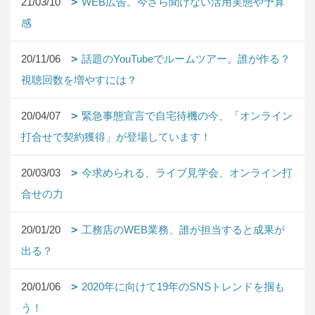
21/03/10
WEB広告。今さら聞けない活用実態や予算
感
20/11/06
話題のYouTubeでルームツアー。誰が作る？
視聴回数を増やすには？
20/04/07
緊急事態宣言で自宅待機の今、「オンライン
打合せで契約獲得」が登場しています！
20/03/03
今求められる、ライブ見学会、オンライン打
合せの力
20/01/20
工務店のWEB業務、誰が担当すると成果が
出る？
20/01/06
2020年に向けて19年のSNSトレンドを掴も
う！