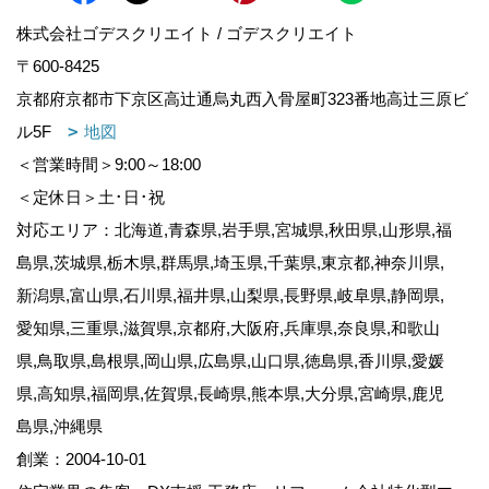
株式会社ゴデスクリエイト / ゴデスクリエイト
〒600-8425
京都府京都市下京区高辻通烏丸西入骨屋町323番地高辻三原ビ
ル5F
地図
＜営業時間＞9:00～18:00
＜定休日＞土･日･祝
対応エリア：北海道,青森県,岩手県,宮城県,秋田県,山形県,福
島県,茨城県,栃木県,群馬県,埼玉県,千葉県,東京都,神奈川県,
新潟県,富山県,石川県,福井県,山梨県,長野県,岐阜県,静岡県,
愛知県,三重県,滋賀県,京都府,大阪府,兵庫県,奈良県,和歌山
県,鳥取県,島根県,岡山県,広島県,山口県,徳島県,香川県,愛媛
県,高知県,福岡県,佐賀県,長崎県,熊本県,大分県,宮崎県,鹿児
島県,沖縄県
創業：2004-10-01