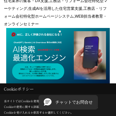
住宅業界の集客・DX支援,工務店・リフォーム会社特化型マ
ーケティング,生成AIを活用した住宅営業支援,工務店・リフ
ォーム会社特化型ホームページシステム,WEB担当者教育・
オンラインセミナー
Cookieポリシー
Copyright (c) GODDESS CREATE. All Rights Reserved.
当サイトではCookieを使用します。
Cookieの使用に関する詳細は 「
プライバシーポリシー
」をご覧ください。
Produced by
ゴデスクリエイト
Cookieを受け入れるか拒否するか選択してください。