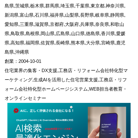
島県,茨城県,栃木県,群馬県,埼玉県,千葉県,東京都,神奈川県,
新潟県,富山県,石川県,福井県,山梨県,長野県,岐阜県,静岡県,
愛知県,三重県,滋賀県,京都府,大阪府,兵庫県,奈良県,和歌山
県,鳥取県,島根県,岡山県,広島県,山口県,徳島県,香川県,愛媛
県,高知県,福岡県,佐賀県,長崎県,熊本県,大分県,宮崎県,鹿児
島県,沖縄県
創業：2004-10-01
住宅業界の集客・DX支援,工務店・リフォーム会社特化型マ
ーケティング,生成AIを活用した住宅営業支援,工務店・リフ
ォーム会社特化型ホームページシステム,WEB担当者教育・
オンラインセミナー