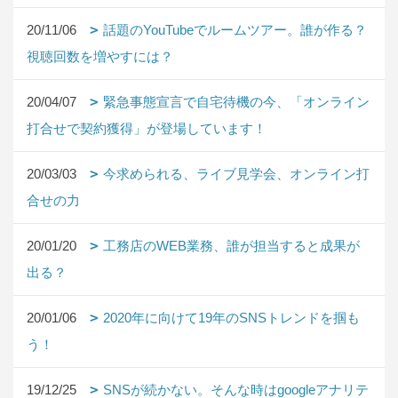
20/11/06
話題のYouTubeでルームツアー。誰が作る？
視聴回数を増やすには？
20/04/07
緊急事態宣言で自宅待機の今、「オンライン
打合せで契約獲得」が登場しています！
20/03/03
今求められる、ライブ見学会、オンライン打
合せの力
20/01/20
工務店のWEB業務、誰が担当すると成果が
出る？
20/01/06
2020年に向けて19年のSNSトレンドを掴も
う！
19/12/25
SNSが続かない。そんな時はgoogleアナリテ