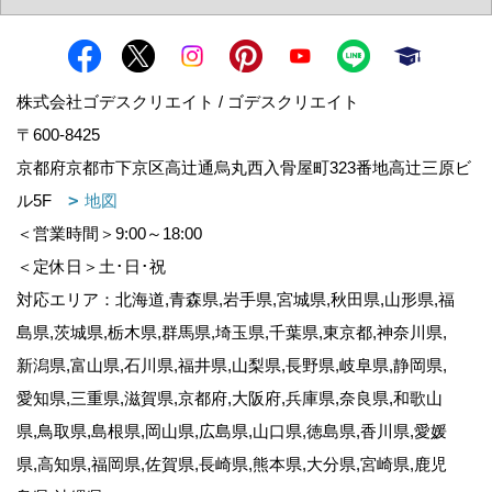
株式会社ゴデスクリエイト / ゴデスクリエイト
〒600-8425
京都府京都市下京区高辻通烏丸西入骨屋町323番地高辻三原ビ
ル5F
地図
＜営業時間＞9:00～18:00
＜定休日＞土･日･祝
対応エリア：北海道,青森県,岩手県,宮城県,秋田県,山形県,福
島県,茨城県,栃木県,群馬県,埼玉県,千葉県,東京都,神奈川県,
新潟県,富山県,石川県,福井県,山梨県,長野県,岐阜県,静岡県,
愛知県,三重県,滋賀県,京都府,大阪府,兵庫県,奈良県,和歌山
県,鳥取県,島根県,岡山県,広島県,山口県,徳島県,香川県,愛媛
県,高知県,福岡県,佐賀県,長崎県,熊本県,大分県,宮崎県,鹿児