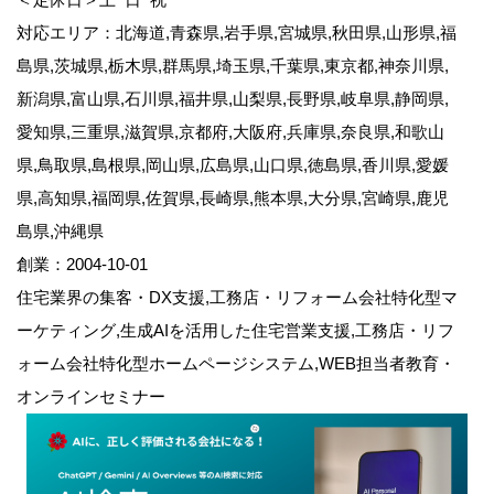
対応エリア：北海道,青森県,岩手県,宮城県,秋田県,山形県,福
島県,茨城県,栃木県,群馬県,埼玉県,千葉県,東京都,神奈川県,
新潟県,富山県,石川県,福井県,山梨県,長野県,岐阜県,静岡県,
愛知県,三重県,滋賀県,京都府,大阪府,兵庫県,奈良県,和歌山
県,鳥取県,島根県,岡山県,広島県,山口県,徳島県,香川県,愛媛
県,高知県,福岡県,佐賀県,長崎県,熊本県,大分県,宮崎県,鹿児
島県,沖縄県
創業：2004-10-01
住宅業界の集客・DX支援,工務店・リフォーム会社特化型マ
ーケティング,生成AIを活用した住宅営業支援,工務店・リフ
ォーム会社特化型ホームページシステム,WEB担当者教育・
オンラインセミナー