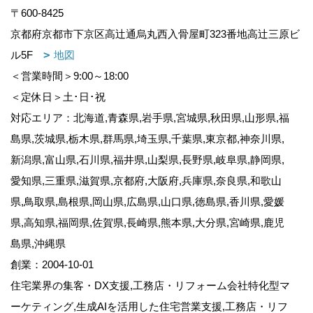
〒600-8425
京都府京都市下京区高辻通烏丸西入骨屋町323番地高辻三原ビ
ル5F
地図
＜営業時間＞9:00～18:00
＜定休日＞土･日･祝
対応エリア：北海道,青森県,岩手県,宮城県,秋田県,山形県,福
島県,茨城県,栃木県,群馬県,埼玉県,千葉県,東京都,神奈川県,
新潟県,富山県,石川県,福井県,山梨県,長野県,岐阜県,静岡県,
愛知県,三重県,滋賀県,京都府,大阪府,兵庫県,奈良県,和歌山
県,鳥取県,島根県,岡山県,広島県,山口県,徳島県,香川県,愛媛
県,高知県,福岡県,佐賀県,長崎県,熊本県,大分県,宮崎県,鹿児
島県,沖縄県
創業：2004-10-01
住宅業界の集客・DX支援,工務店・リフォーム会社特化型マ
ーケティング,生成AIを活用した住宅営業支援,工務店・リフ