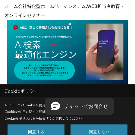
ォーム会社特化型ホームページシステム,WEB担当者教育・
オンラインセミナー
Cookieポリシー
Copyright (c) GODDESS CREATE. All Rights Reserved.
当サイトではCookieを使用します。
Cookieの使用に関する詳細は 「
プライバシーポリシー
」をご覧ください。
Produced by
ゴデスクリエイト
Cookieを受け入れるか拒否するか選択してください。
同意する
同意しない