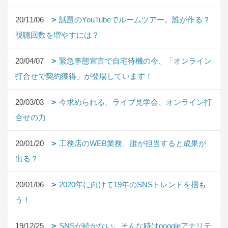
20/11/06
話題のYouTubeでルームツアー。誰が作る？
視聴回数を増やすには？
20/04/07
緊急事態宣言で自宅待機の今、「オンライン
打合せで契約獲得」が登場しています！
20/03/03
今求められる、ライブ見学会、オンライン打
合せの力
20/01/20
工務店のWEB業務、誰が担当すると成果が
出る？
20/01/06
2020年に向けて19年のSNSトレンドを掴も
う！
19/12/25
SNSが続かない。そんな時はgoogleアナリテ