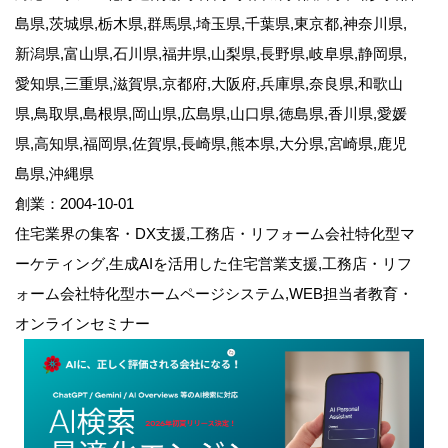
島県,茨城県,栃木県,群馬県,埼玉県,千葉県,東京都,神奈川県,
新潟県,富山県,石川県,福井県,山梨県,長野県,岐阜県,静岡県,
愛知県,三重県,滋賀県,京都府,大阪府,兵庫県,奈良県,和歌山
県,鳥取県,島根県,岡山県,広島県,山口県,徳島県,香川県,愛媛
県,高知県,福岡県,佐賀県,長崎県,熊本県,大分県,宮崎県,鹿児
島県,沖縄県
創業：2004-10-01
住宅業界の集客・DX支援,工務店・リフォーム会社特化型マ
ーケティング,生成AIを活用した住宅営業支援,工務店・リフ
ォーム会社特化型ホームページシステム,WEB担当者教育・
オンラインセミナー