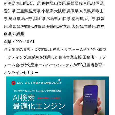
新潟県,富山県,石川県,福井県,山梨県,長野県,岐阜県,静岡県,
愛知県,三重県,滋賀県,京都府,大阪府,兵庫県,奈良県,和歌山
県,鳥取県,島根県,岡山県,広島県,山口県,徳島県,香川県,愛媛
県,高知県,福岡県,佐賀県,長崎県,熊本県,大分県,宮崎県,鹿児
島県,沖縄県
創業：2004-10-01
住宅業界の集客・DX支援,工務店・リフォーム会社特化型マ
ーケティング,生成AIを活用した住宅営業支援,工務店・リフ
ォーム会社特化型ホームページシステム,WEB担当者教育・
オンラインセミナー