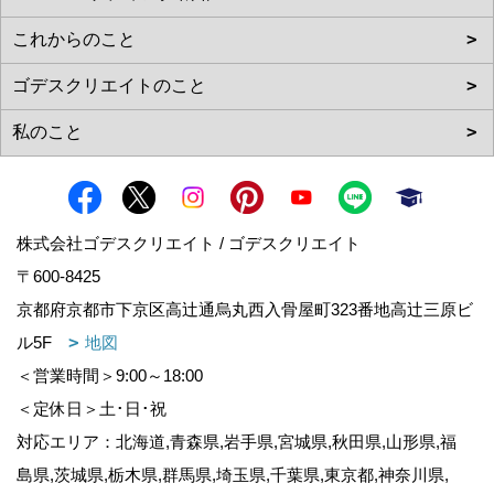
株式会社ゴデスクリエイト / ゴデスクリエイト
〒600-8425
京都府京都市下京区高辻通烏丸西入骨屋町323番地高辻三原ビ
ル5F
地図
＜営業時間＞9:00～18:00
＜定休日＞土･日･祝
対応エリア：北海道,青森県,岩手県,宮城県,秋田県,山形県,福
島県,茨城県,栃木県,群馬県,埼玉県,千葉県,東京都,神奈川県,