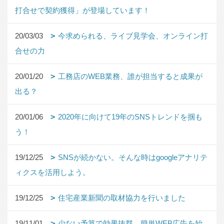
打合せで契約獲得」が登場しています！
20/03/03
今求められる、ライブ見学会、オンライン打
合せの力
20/01/20
工務店のWEB業務、誰が担当すると成果が
出る？
20/01/06
2020年に向けて19年のSNSトレンドを掴も
う！
19/12/25
SNSが続かない。そんな時はgoogleアナリテ
ィクスを活用しよう。
19/12/25
住宅産業新聞の取材協力を行いました
19/11/01
少ない予算で効果抜群。簡単WEB広告を始