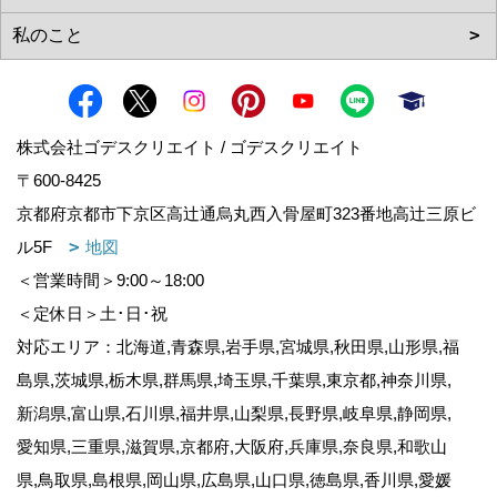
株式会社ゴデスクリエイト / ゴデスクリエイト
〒600-8425
京都府京都市下京区高辻通烏丸西入骨屋町323番地高辻三原ビ
ル5F
地図
＜営業時間＞9:00～18:00
＜定休日＞土･日･祝
対応エリア：北海道,青森県,岩手県,宮城県,秋田県,山形県,福
島県,茨城県,栃木県,群馬県,埼玉県,千葉県,東京都,神奈川県,
新潟県,富山県,石川県,福井県,山梨県,長野県,岐阜県,静岡県,
愛知県,三重県,滋賀県,京都府,大阪府,兵庫県,奈良県,和歌山
県,鳥取県,島根県,岡山県,広島県,山口県,徳島県,香川県,愛媛