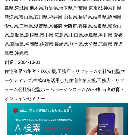
島県,茨城県,栃木県,群馬県,埼玉県,千葉県,東京都,神奈川県,
新潟県,富山県,石川県,福井県,山梨県,長野県,岐阜県,静岡県,
愛知県,三重県,滋賀県,京都府,大阪府,兵庫県,奈良県,和歌山
県,鳥取県,島根県,岡山県,広島県,山口県,徳島県,香川県,愛媛
県,高知県,福岡県,佐賀県,長崎県,熊本県,大分県,宮崎県,鹿児
島県,沖縄県
創業：2004-10-01
住宅業界の集客・DX支援,工務店・リフォーム会社特化型マ
ーケティング,生成AIを活用した住宅営業支援,工務店・リフ
ォーム会社特化型ホームページシステム,WEB担当者教育・
オンラインセミナー