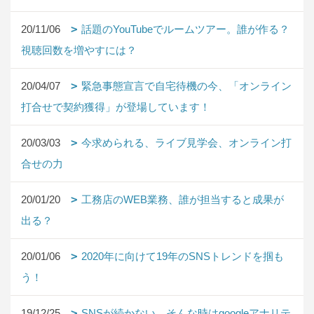
20/11/06
話題のYouTubeでルームツアー。誰が作る？
視聴回数を増やすには？
20/04/07
緊急事態宣言で自宅待機の今、「オンライン
打合せで契約獲得」が登場しています！
20/03/03
今求められる、ライブ見学会、オンライン打
合せの力
20/01/20
工務店のWEB業務、誰が担当すると成果が
出る？
20/01/06
2020年に向けて19年のSNSトレンドを掴も
う！
19/12/25
SNSが続かない。そんな時はgoogleアナリテ