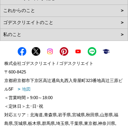
株式会社ゴデスクリエイト / ゴデスクリエイト
〒600-8425
京都府京都市下京区高辻通烏丸西入骨屋町323番地高辻三原ビ
ル5F
地図
＜営業時間＞9:00～18:00
＜定休日＞土･日･祝
対応エリア：北海道,青森県,岩手県,宮城県,秋田県,山形県,福
島県,茨城県,栃木県,群馬県,埼玉県,千葉県,東京都,神奈川県,