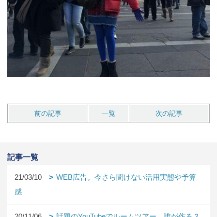
前の記事
一覧
次の記事
記事一覧
21/03/10
WEB広告。今さら聞けない活用実態や予算
感
20/11/06
話題のYouTubeでルームツアー。誰が作る？