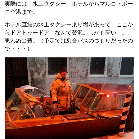
実際には、水上タクシー。ホテルからマルコ・ポー
ロ空港まで。
ホテル直結の水上タクシー乗り場があって、ここか
らドアトゥードア。なんて贅沢。しかも高い。。。
思わぬ出費。（予定では乗合バスのつもりだったの
で・・・）