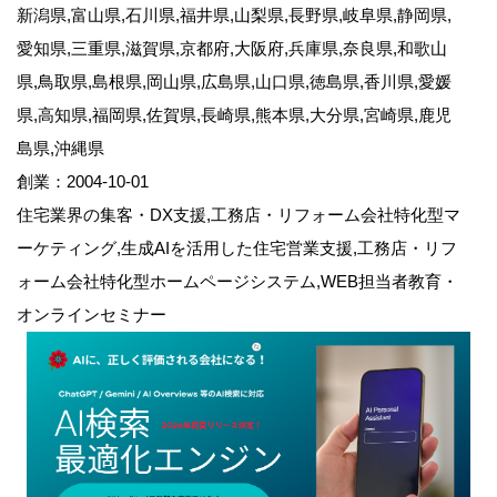
新潟県,富山県,石川県,福井県,山梨県,長野県,岐阜県,静岡県,
愛知県,三重県,滋賀県,京都府,大阪府,兵庫県,奈良県,和歌山
県,鳥取県,島根県,岡山県,広島県,山口県,徳島県,香川県,愛媛
県,高知県,福岡県,佐賀県,長崎県,熊本県,大分県,宮崎県,鹿児
島県,沖縄県
創業：2004-10-01
住宅業界の集客・DX支援,工務店・リフォーム会社特化型マ
ーケティング,生成AIを活用した住宅営業支援,工務店・リフ
ォーム会社特化型ホームページシステム,WEB担当者教育・
オンラインセミナー