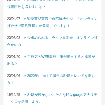
視聴回数を増やすには？
20/04/07
緊急事態宣言で自宅待機の今、「オンライン
打合せで契約獲得」が登場しています！
20/03/03
今求められる、ライブ見学会、オンライン打
合せの力
20/01/20
工務店のWEB業務、誰が担当すると成果が
出る？
20/01/06
2020年に向けて19年のSNSトレンドを掴も
う！
19/12/25
SNSが続かない。そんな時はgoogleアナリテ
ィクスを活用しよう。