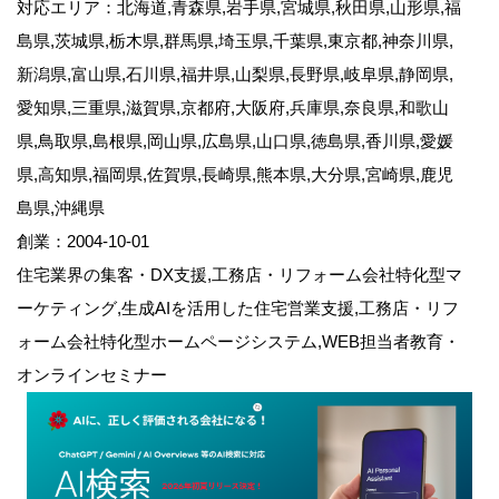
対応エリア：北海道,青森県,岩手県,宮城県,秋田県,山形県,福
島県,茨城県,栃木県,群馬県,埼玉県,千葉県,東京都,神奈川県,
新潟県,富山県,石川県,福井県,山梨県,長野県,岐阜県,静岡県,
愛知県,三重県,滋賀県,京都府,大阪府,兵庫県,奈良県,和歌山
県,鳥取県,島根県,岡山県,広島県,山口県,徳島県,香川県,愛媛
県,高知県,福岡県,佐賀県,長崎県,熊本県,大分県,宮崎県,鹿児
島県,沖縄県
創業：2004-10-01
住宅業界の集客・DX支援,工務店・リフォーム会社特化型マ
ーケティング,生成AIを活用した住宅営業支援,工務店・リフ
ォーム会社特化型ホームページシステム,WEB担当者教育・
オンラインセミナー