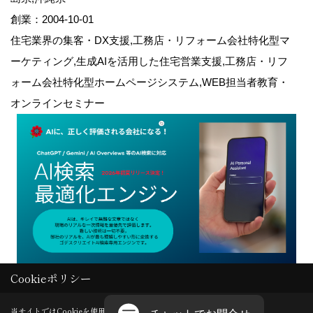
創業：2004-10-01
住宅業界の集客・DX支援,工務店・リフォーム会社特化型マ
ーケティング,生成AIを活用した住宅営業支援,工務店・リフ
ォーム会社特化型ホームページシステム,WEB担当者教育・
オンラインセミナー
Cookieポリシー
Copyright (c) GODDESS CREATE. All Rights Reserved.
当サイトではCookieを使用します。