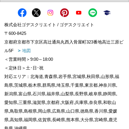
株式会社ゴデスクリエイト / ゴデスクリエイト
〒600-8425
京都府京都市下京区高辻通烏丸西入骨屋町323番地高辻三原ビ
ル5F
地図
＜営業時間＞9:00～18:00
＜定休日＞土･日･祝
対応エリア：北海道,青森県,岩手県,宮城県,秋田県,山形県,福
島県,茨城県,栃木県,群馬県,埼玉県,千葉県,東京都,神奈川県,
新潟県,富山県,石川県,福井県,山梨県,長野県,岐阜県,静岡県,
愛知県,三重県,滋賀県,京都府,大阪府,兵庫県,奈良県,和歌山
県,鳥取県,島根県,岡山県,広島県,山口県,徳島県,香川県,愛媛
県,高知県,福岡県,佐賀県,長崎県,熊本県,大分県,宮崎県,鹿児
島県,沖縄県