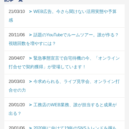
21/03/10
WEB広告。今さら聞けない活用実態や予算
感
20/11/06
話題のYouTubeでルームツアー。誰が作る？
視聴回数を増やすには？
20/04/07
緊急事態宣言で自宅待機の今、「オンライン
打合せで契約獲得」が登場しています！
20/03/03
今求められる、ライブ見学会、オンライン打
合せの力
20/01/20
工務店のWEB業務、誰が担当すると成果が
出る？
20/01/06
2020年に向けて19年のSNSトレンドを掴も