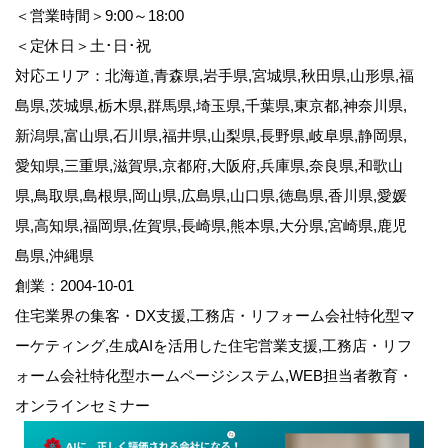
＜営業時間＞9:00～18:00
＜定休日＞土･日･祝
対応エリア：北海道,青森県,岩手県,宮城県,秋田県,山形県,福
島県,茨城県,栃木県,群馬県,埼玉県,千葉県,東京都,神奈川県,
新潟県,富山県,石川県,福井県,山梨県,長野県,岐阜県,静岡県,
愛知県,三重県,滋賀県,京都府,大阪府,兵庫県,奈良県,和歌山
県,鳥取県,島根県,岡山県,広島県,山口県,徳島県,香川県,愛媛
県,高知県,福岡県,佐賀県,長崎県,熊本県,大分県,宮崎県,鹿児
島県,沖縄県
創業：2004-10-01
住宅業界の集客・DX支援,工務店・リフォーム会社特化型マ
ーケティング,生成AIを活用した住宅営業支援,工務店・リフ
ォーム会社特化型ホームページシステム,WEB担当者教育・
オンラインセミナー