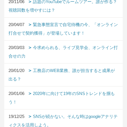
20/11/06
話題のYouTubeでルームツアー。誰が作る？
視聴回数を増やすには？
20/04/07
緊急事態宣言で自宅待機の今、「オンライン
打合せで契約獲得」が登場しています！
20/03/03
今求められる、ライブ見学会、オンライン打
合せの力
20/01/20
工務店のWEB業務、誰が担当すると成果が
出る？
20/01/06
2020年に向けて19年のSNSトレンドを掴も
う！
19/12/25
SNSが続かない。そんな時はgoogleアナリテ
ィクスを活用しよう。