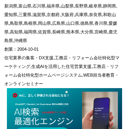
新潟県,富山県,石川県,福井県,山梨県,長野県,岐阜県,静岡県,
愛知県,三重県,滋賀県,京都府,大阪府,兵庫県,奈良県,和歌山
県,鳥取県,島根県,岡山県,広島県,山口県,徳島県,香川県,愛媛
県,高知県,福岡県,佐賀県,長崎県,熊本県,大分県,宮崎県,鹿児
島県,沖縄県
創業：2004-10-01
住宅業界の集客・DX支援,工務店・リフォーム会社特化型マ
ーケティング,生成AIを活用した住宅営業支援,工務店・リフ
ォーム会社特化型ホームページシステム,WEB担当者教育・
オンラインセミナー