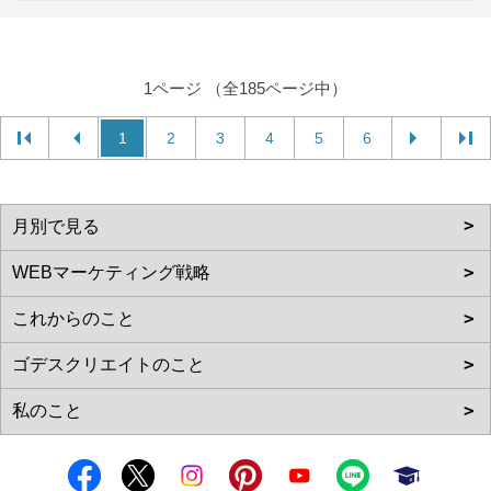
1ページ （全185ページ中）
1
2
3
4
5
6