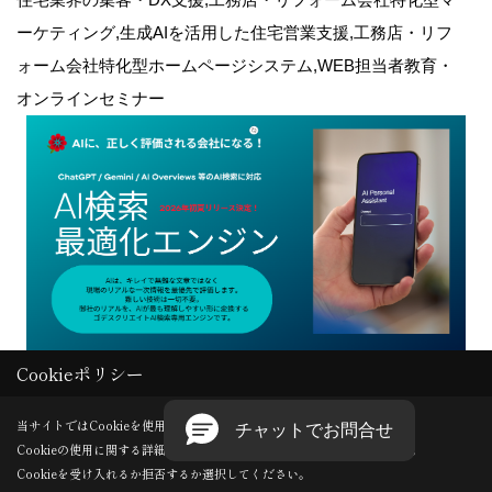
ーケティング,生成AIを活用した住宅営業支援,工務店・リフ
ォーム会社特化型ホームページシステム,WEB担当者教育・
オンラインセミナー
Cookieポリシー
Copyright (c) GODDESS CREATE. All Rights Reserved.
当サイトではCookieを使用します。
Cookieの使用に関する詳細は 「
プライバシーポリシー
」をご覧ください。
Produced by
ゴデスクリエイト
Cookieを受け入れるか拒否するか選択してください。