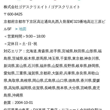
株式会社ゴデスクリエイト / ゴデスクリエイト
〒600-8425
京都府京都市下京区高辻通烏丸西入骨屋町323番地高辻三原ビ
ル5F
地図
＜営業時間＞9:00～18:00
＜定休日＞土･日･祝
対応エリア：北海道,青森県,岩手県,宮城県,秋田県,山形県,福
島県,茨城県,栃木県,群馬県,埼玉県,千葉県,東京都,神奈川県,
新潟県,富山県,石川県,福井県,山梨県,長野県,岐阜県,静岡県,
愛知県,三重県,滋賀県,京都府,大阪府,兵庫県,奈良県,和歌山
県,鳥取県,島根県,岡山県,広島県,山口県,徳島県,香川県,愛媛
県,高知県,福岡県,佐賀県,長崎県,熊本県,大分県,宮崎県,鹿児
島県,沖縄県
創業：2004-10-01
住宅業界の集客・DX支援,工務店・リフォーム会社特化型マ