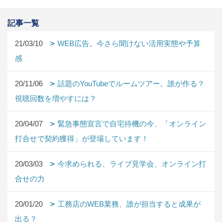
記事一覧
21/03/10
WEB広告。今さら聞けない活用実態や予算
感
20/11/06
話題のYouTubeでルームツアー。誰が作る？
視聴回数を増やすには？
20/04/07
緊急事態宣言で自宅待機の今、「オンライン
打合せで契約獲得」が登場しています！
20/03/03
今求められる、ライブ見学会、オンライン打
合せの力
20/01/20
工務店のWEB業務、誰が担当すると成果が
出る？