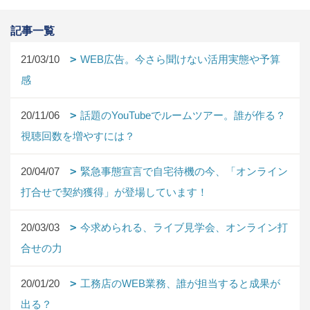
記事一覧
21/03/10
WEB広告。今さら聞けない活用実態や予算
感
20/11/06
話題のYouTubeでルームツアー。誰が作る？
視聴回数を増やすには？
20/04/07
緊急事態宣言で自宅待機の今、「オンライン
打合せで契約獲得」が登場しています！
20/03/03
今求められる、ライブ見学会、オンライン打
合せの力
20/01/20
工務店のWEB業務、誰が担当すると成果が
出る？