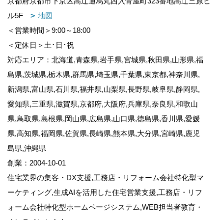
京都府京都市下京区高辻通烏丸西入骨屋町323番地高辻三原ビ
ル5F
地図
＜営業時間＞9:00～18:00
＜定休日＞土･日･祝
対応エリア：北海道,青森県,岩手県,宮城県,秋田県,山形県,福
島県,茨城県,栃木県,群馬県,埼玉県,千葉県,東京都,神奈川県,
新潟県,富山県,石川県,福井県,山梨県,長野県,岐阜県,静岡県,
愛知県,三重県,滋賀県,京都府,大阪府,兵庫県,奈良県,和歌山
県,鳥取県,島根県,岡山県,広島県,山口県,徳島県,香川県,愛媛
県,高知県,福岡県,佐賀県,長崎県,熊本県,大分県,宮崎県,鹿児
島県,沖縄県
創業：2004-10-01
住宅業界の集客・DX支援,工務店・リフォーム会社特化型マ
ーケティング,生成AIを活用した住宅営業支援,工務店・リフ
ォーム会社特化型ホームページシステム,WEB担当者教育・