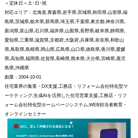
＜定休日＞土･日･祝
対応エリア：北海道,青森県,岩手県,宮城県,秋田県,山形県,福
島県,茨城県,栃木県,群馬県,埼玉県,千葉県,東京都,神奈川県,
新潟県,富山県,石川県,福井県,山梨県,長野県,岐阜県,静岡県,
愛知県,三重県,滋賀県,京都府,大阪府,兵庫県,奈良県,和歌山
県,鳥取県,島根県,岡山県,広島県,山口県,徳島県,香川県,愛媛
県,高知県,福岡県,佐賀県,長崎県,熊本県,大分県,宮崎県,鹿児
島県,沖縄県
創業：2004-10-01
住宅業界の集客・DX支援,工務店・リフォーム会社特化型マ
ーケティング,生成AIを活用した住宅営業支援,工務店・リフ
ォーム会社特化型ホームページシステム,WEB担当者教育・
オンラインセミナー