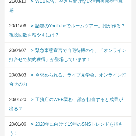
21/03/10
WEB広告。今さら聞けない活用実態や予算
感
20/11/06
話題のYouTubeでルームツアー。誰が作る？
視聴回数を増やすには？
20/04/07
緊急事態宣言で自宅待機の今、「オンライン
打合せで契約獲得」が登場しています！
20/03/03
今求められる、ライブ見学会、オンライン打
合せの力
20/01/20
工務店のWEB業務、誰が担当すると成果が
出る？
20/01/06
2020年に向けて19年のSNSトレンドを掴も
う！