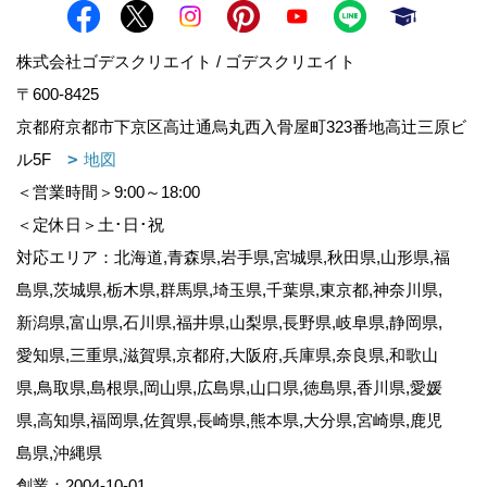
株式会社ゴデスクリエイト / ゴデスクリエイト
〒600-8425
京都府京都市下京区高辻通烏丸西入骨屋町323番地高辻三原ビ
ル5F
地図
＜営業時間＞9:00～18:00
＜定休日＞土･日･祝
対応エリア：北海道,青森県,岩手県,宮城県,秋田県,山形県,福
島県,茨城県,栃木県,群馬県,埼玉県,千葉県,東京都,神奈川県,
新潟県,富山県,石川県,福井県,山梨県,長野県,岐阜県,静岡県,
愛知県,三重県,滋賀県,京都府,大阪府,兵庫県,奈良県,和歌山
県,鳥取県,島根県,岡山県,広島県,山口県,徳島県,香川県,愛媛
県,高知県,福岡県,佐賀県,長崎県,熊本県,大分県,宮崎県,鹿児
島県,沖縄県
創業：2004-10-01