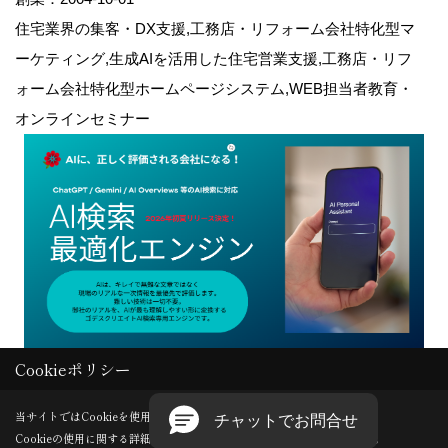
住宅業界の集客・DX支援,工務店・リフォーム会社特化型マ
ーケティング,生成AIを活用した住宅営業支援,工務店・リフ
ォーム会社特化型ホームページシステム,WEB担当者教育・
オンラインセミナー
Cookieポリシー
Copyright (c) GODDESS CREATE. All Rights Reserved.
当サイトではCookieを使用します。
Cookieの使用に関する詳細は 「
プライバシーポリシー
」をご覧ください。
Produced by
ゴデスクリエイト