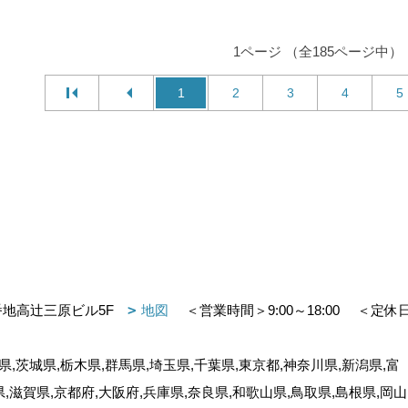
1ページ （全185ページ中）
1
2
3
4
5
番地高辻三原ビル5F
地図
＜営業時間＞9:00～18:00
＜定休
,茨城県,栃木県,群馬県,埼玉県,千葉県,東京都,神奈川県,新潟県,富
県,滋賀県,京都府,大阪府,兵庫県,奈良県,和歌山県,鳥取県,島根県,岡山