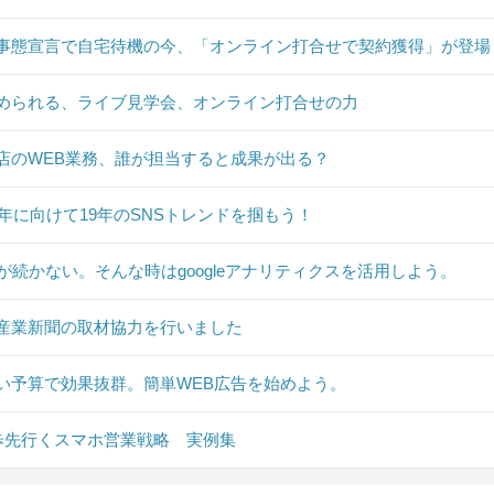
事態宣言で自宅待機の今、「オンライン打合せで契約獲得」が登場
められる、ライブ見学会、オンライン打合せの力
店のWEB業務、誰が担当すると成果が出る？
20年に向けて19年のSNSトレンドを掴もう！
Sが続かない。そんな時はgoogleアナリティクスを活用しよう。
産業新聞の取材協力を行いました
い予算で効果抜群。簡単WEB広告を始めよう。
0歩先行くスマホ営業戦略 実例集