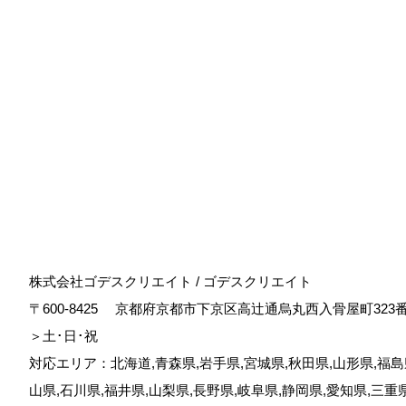
株式会社ゴデスクリエイト / ゴデスクリエイト
〒600-8425
京都府京都市下京区高辻通烏丸西入骨屋町323
＞土･日･祝
対応エリア：北海道,青森県,岩手県,宮城県,秋田県,山形県,福島県
山県,石川県,福井県,山梨県,長野県,岐阜県,静岡県,愛知県,三重