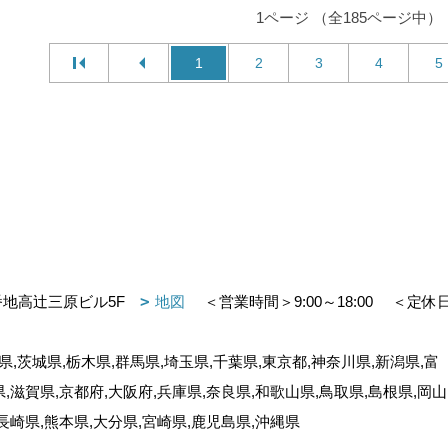
1ページ （全185ページ中）
1
2
3
4
5
番地高辻三原ビル5F
地図
＜営業時間＞9:00～18:00
＜定休
,茨城県,栃木県,群馬県,埼玉県,千葉県,東京都,神奈川県,新潟県,富
県,滋賀県,京都府,大阪府,兵庫県,奈良県,和歌山県,鳥取県,島根県,岡山
,長崎県,熊本県,大分県,宮崎県,鹿児島県,沖縄県