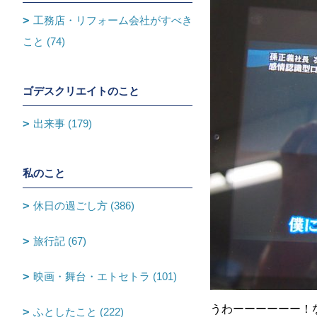
工務店・リフォーム会社がすべき
こと (74)
ゴデスクリエイトのこと
出来事 (179)
私のこと
休日の過ごし方 (386)
旅行記 (67)
映画・舞台・エトセトラ (101)
うわーーーーーー！
ふとしたこと (222)