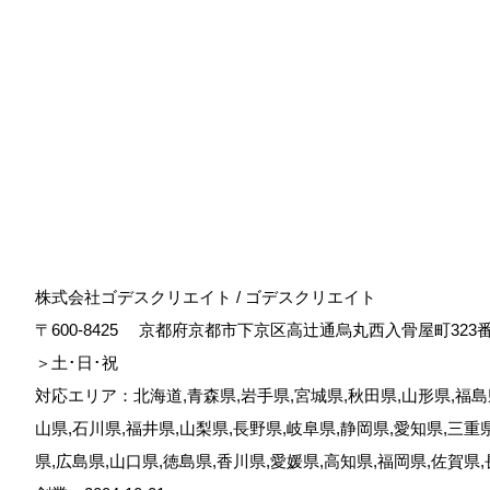
株式会社ゴデスクリエイト / ゴデスクリエイト
〒600-8425
京都府京都市下京区高辻通烏丸西入骨屋町323
＞土･日･祝
対応エリア：北海道,青森県,岩手県,宮城県,秋田県,山形県,福島県
山県,石川県,福井県,山梨県,長野県,岐阜県,静岡県,愛知県,三重
県,広島県,山口県,徳島県,香川県,愛媛県,高知県,福岡県,佐賀県