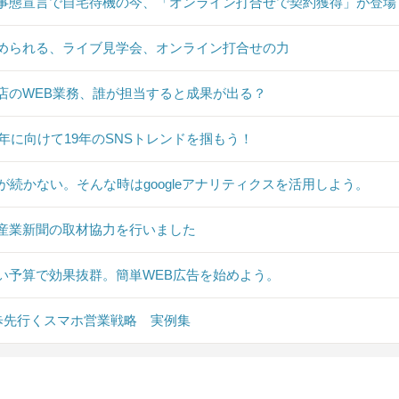
事態宣言で自宅待機の今、「オンライン打合せで契約獲得」が登場
められる、ライブ見学会、オンライン打合せの力
店のWEB業務、誰が担当すると成果が出る？
20年に向けて19年のSNSトレンドを掴もう！
Sが続かない。そんな時はgoogleアナリティクスを活用しよう。
産業新聞の取材協力を行いました
い予算で効果抜群。簡単WEB広告を始めよう。
0歩先行くスマホ営業戦略 実例集