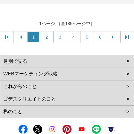
1ページ （全185ページ中）
1
2
3
4
5
6