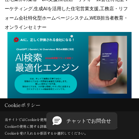
ーケティング,生成AIを活用した住宅営業支援,工務店・リフ
ォーム会社特化型ホームページシステム,WEB担当者教育・
オンラインセミナー
Cookieポリシー
Copyright (c) GODDESS CREATE. All Rights Reserved.
当サイトではCookieを使用します。
Cookieの使用に関する詳細は 「
プライバシーポリシー
」をご覧ください。
Produced by
ゴデスクリエイト
Cookieを受け入れるか拒否するか選択してください。