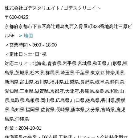
株式会社ゴデスクリエイト / ゴデスクリエイト
〒600-8425
京都府京都市下京区高辻通烏丸西入骨屋町323番地高辻三原ビ
ル5F
地図
＜営業時間＞9:00～18:00
＜定休日＞土･日･祝
対応エリア：北海道,青森県,岩手県,宮城県,秋田県,山形県,福
島県,茨城県,栃木県,群馬県,埼玉県,千葉県,東京都,神奈川県,
新潟県,富山県,石川県,福井県,山梨県,長野県,岐阜県,静岡県,
愛知県,三重県,滋賀県,京都府,大阪府,兵庫県,奈良県,和歌山
県,鳥取県,島根県,岡山県,広島県,山口県,徳島県,香川県,愛媛
県,高知県,福岡県,佐賀県,長崎県,熊本県,大分県,宮崎県,鹿児
島県,沖縄県
創業：2004-10-01
住宅業界の集客・DX支援,工務店・リフォーム会社特化型マ