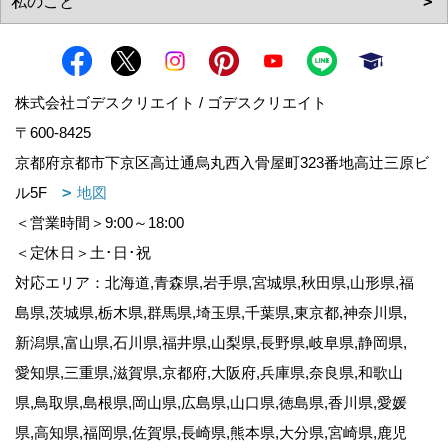
株式会社ゴデスクリエイト / ゴデスクリエイト
〒600-8425
京都府京都市下京区高辻通烏丸西入骨屋町323番地高辻三原ビ
ル5F
地図
＜営業時間＞9:00～18:00
＜定休日＞土･日･祝
対応エリア：北海道,青森県,岩手県,宮城県,秋田県,山形県,福
島県,茨城県,栃木県,群馬県,埼玉県,千葉県,東京都,神奈川県,
新潟県,富山県,石川県,福井県,山梨県,長野県,岐阜県,静岡県,
愛知県,三重県,滋賀県,京都府,大阪府,兵庫県,奈良県,和歌山
県,鳥取県,島根県,岡山県,広島県,山口県,徳島県,香川県,愛媛
県,高知県,福岡県,佐賀県,長崎県,熊本県,大分県,宮崎県,鹿児