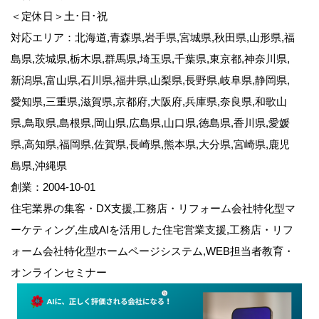
＜定休日＞土･日･祝
対応エリア：北海道,青森県,岩手県,宮城県,秋田県,山形県,福
島県,茨城県,栃木県,群馬県,埼玉県,千葉県,東京都,神奈川県,
新潟県,富山県,石川県,福井県,山梨県,長野県,岐阜県,静岡県,
愛知県,三重県,滋賀県,京都府,大阪府,兵庫県,奈良県,和歌山
県,鳥取県,島根県,岡山県,広島県,山口県,徳島県,香川県,愛媛
県,高知県,福岡県,佐賀県,長崎県,熊本県,大分県,宮崎県,鹿児
島県,沖縄県
創業：2004-10-01
住宅業界の集客・DX支援,工務店・リフォーム会社特化型マ
ーケティング,生成AIを活用した住宅営業支援,工務店・リフ
ォーム会社特化型ホームページシステム,WEB担当者教育・
オンラインセミナー