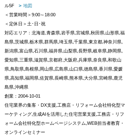
ル5F
地図
＜営業時間＞9:00～18:00
＜定休日＞土･日･祝
対応エリア：北海道,青森県,岩手県,宮城県,秋田県,山形県,福
島県,茨城県,栃木県,群馬県,埼玉県,千葉県,東京都,神奈川県,
新潟県,富山県,石川県,福井県,山梨県,長野県,岐阜県,静岡県,
愛知県,三重県,滋賀県,京都府,大阪府,兵庫県,奈良県,和歌山
県,鳥取県,島根県,岡山県,広島県,山口県,徳島県,香川県,愛媛
県,高知県,福岡県,佐賀県,長崎県,熊本県,大分県,宮崎県,鹿児
島県,沖縄県
創業：2004-10-01
住宅業界の集客・DX支援,工務店・リフォーム会社特化型マ
ーケティング,生成AIを活用した住宅営業支援,工務店・リフ
ォーム会社特化型ホームページシステム,WEB担当者教育・
オンラインセミナー