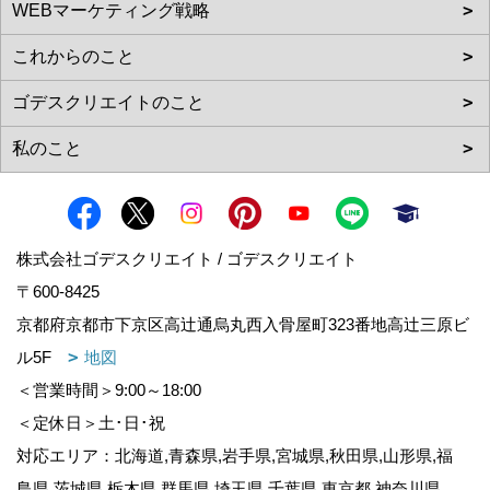
株式会社ゴデスクリエイト / ゴデスクリエイト
〒600-8425
京都府京都市下京区高辻通烏丸西入骨屋町323番地高辻三原ビ
ル5F
地図
＜営業時間＞9:00～18:00
＜定休日＞土･日･祝
対応エリア：北海道,青森県,岩手県,宮城県,秋田県,山形県,福
島県,茨城県,栃木県,群馬県,埼玉県,千葉県,東京都,神奈川県,