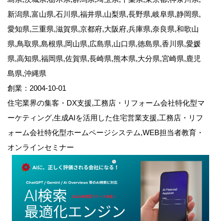
新潟県,富山県,石川県,福井県,山梨県,長野県,岐阜県,静岡県,
愛知県,三重県,滋賀県,京都府,大阪府,兵庫県,奈良県,和歌山
県,鳥取県,島根県,岡山県,広島県,山口県,徳島県,香川県,愛媛
県,高知県,福岡県,佐賀県,長崎県,熊本県,大分県,宮崎県,鹿児
島県,沖縄県
創業：2004-10-01
住宅業界の集客・DX支援,工務店・リフォーム会社特化型マ
ーケティング,生成AIを活用した住宅営業支援,工務店・リフ
ォーム会社特化型ホームページシステム,WEB担当者教育・
オンラインセミナー