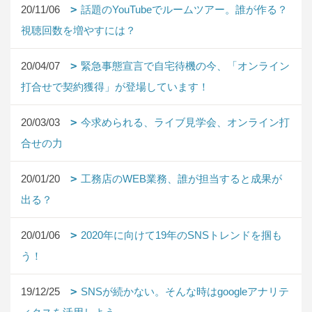
20/11/06
話題のYouTubeでルームツアー。誰が作る？
視聴回数を増やすには？
20/04/07
緊急事態宣言で自宅待機の今、「オンライン
打合せで契約獲得」が登場しています！
20/03/03
今求められる、ライブ見学会、オンライン打
合せの力
20/01/20
工務店のWEB業務、誰が担当すると成果が
出る？
20/01/06
2020年に向けて19年のSNSトレンドを掴も
う！
19/12/25
SNSが続かない。そんな時はgoogleアナリテ