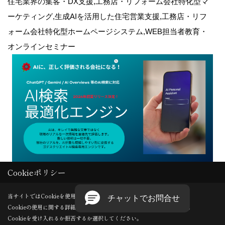
住宅業界の集客・DX支援,工務店・リフォーム会社特化型マ
ーケティング,生成AIを活用した住宅営業支援,工務店・リフ
ォーム会社特化型ホームページシステム,WEB担当者教育・
オンラインセミナー
Cookieポリシー
Copyright (c) GODDESS CREATE. All Rights Reserved.
当サイトではCookieを使用します。
Cookieの使用に関する詳細は 「
プライバシーポリシー
」をご覧ください。
Produced by
ゴデスクリエイト
Cookieを受け入れるか拒否するか選択してください。