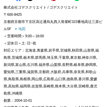
株式会社ゴデスクリエイト / ゴデスクリエイト
〒600-8425
京都府京都市下京区高辻通烏丸西入骨屋町323番地高辻三原ビ
ル5F
地図
＜営業時間＞9:00～18:00
＜定休日＞土･日･祝
対応エリア：北海道,青森県,岩手県,宮城県,秋田県,山形県,福
島県,茨城県,栃木県,群馬県,埼玉県,千葉県,東京都,神奈川県,
新潟県,富山県,石川県,福井県,山梨県,長野県,岐阜県,静岡県,
愛知県,三重県,滋賀県,京都府,大阪府,兵庫県,奈良県,和歌山
県,鳥取県,島根県,岡山県,広島県,山口県,徳島県,香川県,愛媛
県,高知県,福岡県,佐賀県,長崎県,熊本県,大分県,宮崎県,鹿児
島県,沖縄県
創業：2004-10-01