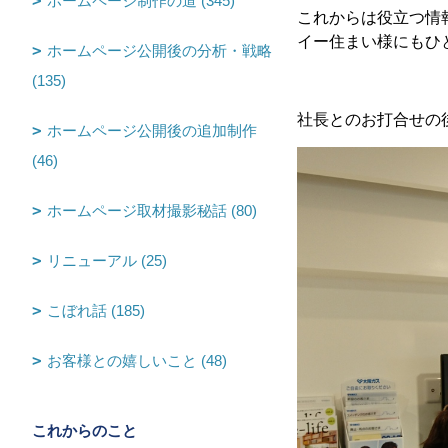
ホームページ制作の道 (345)
これからは役立つ情
イー住まい様にもひ
ホームページ公開後の分析・戦略
(135)
社長とのお打合せの
ホームページ公開後の追加制作
(46)
ホームページ取材撮影秘話 (80)
リニューアル (25)
こぼれ話 (185)
お客様との嬉しいこと (48)
これからのこと