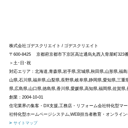
株式会社ゴデスクリエイト / ゴデスクリエイト
〒600-8425
京都府京都市下京区高辻通烏丸西入骨屋町323
＞土･日･祝
対応エリア：北海道,青森県,岩手県,宮城県,秋田県,山形県,福島県
山県,石川県,福井県,山梨県,長野県,岐阜県,静岡県,愛知県,三重
県,広島県,山口県,徳島県,香川県,愛媛県,高知県,福岡県,佐賀県
創業：2004-10-01
住宅業界の集客・DX支援,工務店・リフォーム会社特化型マー
社特化型ホームページシステム,WEB担当者教育・オンライン
サイトマップ