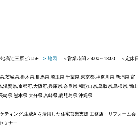
番地高辻三原ビル5F
地図
＜営業時間＞9:00～18:00
＜定休
,茨城県,栃木県,群馬県,埼玉県,千葉県,東京都,神奈川県,新潟県,富
県,滋賀県,京都府,大阪府,兵庫県,奈良県,和歌山県,鳥取県,島根県,岡山
,長崎県,熊本県,大分県,宮崎県,鹿児島県,沖縄県
ケティング,生成AIを活用した住宅営業支援,工務店・リフォーム会
セミナー