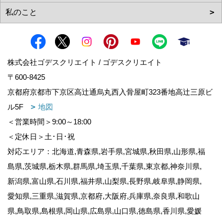
株式会社ゴデスクリエイト / ゴデスクリエイト
〒600-8425
京都府京都市下京区高辻通烏丸西入骨屋町323番地高辻三原ビ
ル5F
地図
＜営業時間＞9:00～18:00
＜定休日＞土･日･祝
対応エリア：北海道,青森県,岩手県,宮城県,秋田県,山形県,福
島県,茨城県,栃木県,群馬県,埼玉県,千葉県,東京都,神奈川県,
新潟県,富山県,石川県,福井県,山梨県,長野県,岐阜県,静岡県,
愛知県,三重県,滋賀県,京都府,大阪府,兵庫県,奈良県,和歌山
県,鳥取県,島根県,岡山県,広島県,山口県,徳島県,香川県,愛媛