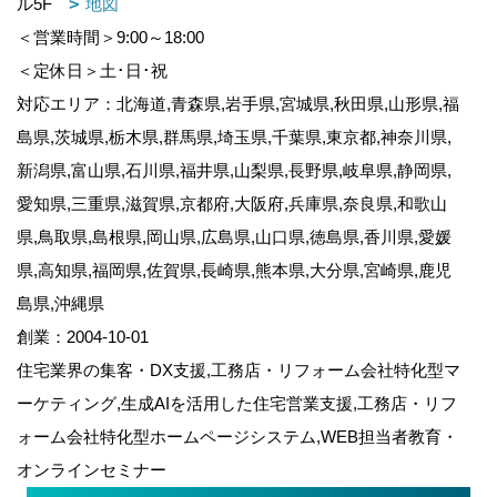
ル5F
地図
＜営業時間＞9:00～18:00
＜定休日＞土･日･祝
対応エリア：北海道,青森県,岩手県,宮城県,秋田県,山形県,福
島県,茨城県,栃木県,群馬県,埼玉県,千葉県,東京都,神奈川県,
新潟県,富山県,石川県,福井県,山梨県,長野県,岐阜県,静岡県,
愛知県,三重県,滋賀県,京都府,大阪府,兵庫県,奈良県,和歌山
県,鳥取県,島根県,岡山県,広島県,山口県,徳島県,香川県,愛媛
県,高知県,福岡県,佐賀県,長崎県,熊本県,大分県,宮崎県,鹿児
島県,沖縄県
創業：2004-10-01
住宅業界の集客・DX支援,工務店・リフォーム会社特化型マ
ーケティング,生成AIを活用した住宅営業支援,工務店・リフ
ォーム会社特化型ホームページシステム,WEB担当者教育・
オンラインセミナー