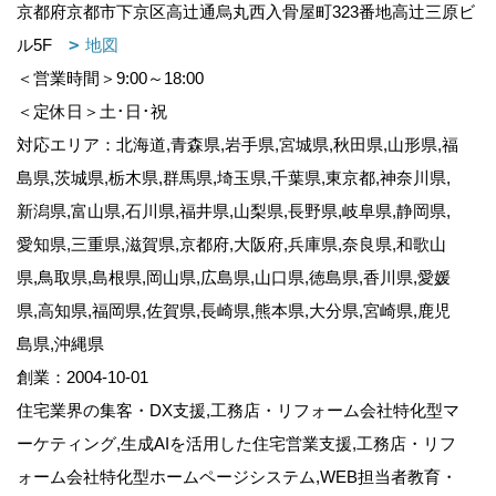
京都府京都市下京区高辻通烏丸西入骨屋町323番地高辻三原ビ
ル5F
地図
＜営業時間＞9:00～18:00
＜定休日＞土･日･祝
対応エリア：北海道,青森県,岩手県,宮城県,秋田県,山形県,福
島県,茨城県,栃木県,群馬県,埼玉県,千葉県,東京都,神奈川県,
新潟県,富山県,石川県,福井県,山梨県,長野県,岐阜県,静岡県,
愛知県,三重県,滋賀県,京都府,大阪府,兵庫県,奈良県,和歌山
県,鳥取県,島根県,岡山県,広島県,山口県,徳島県,香川県,愛媛
県,高知県,福岡県,佐賀県,長崎県,熊本県,大分県,宮崎県,鹿児
島県,沖縄県
創業：2004-10-01
住宅業界の集客・DX支援,工務店・リフォーム会社特化型マ
ーケティング,生成AIを活用した住宅営業支援,工務店・リフ
ォーム会社特化型ホームページシステム,WEB担当者教育・