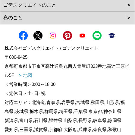
株式会社ゴデスクリエイト / ゴデスクリエイト
〒600-8425
京都府京都市下京区高辻通烏丸西入骨屋町323番地高辻三原ビ
ル5F
地図
＜営業時間＞9:00～18:00
＜定休日＞土･日･祝
対応エリア：北海道,青森県,岩手県,宮城県,秋田県,山形県,福
島県,茨城県,栃木県,群馬県,埼玉県,千葉県,東京都,神奈川県,
新潟県,富山県,石川県,福井県,山梨県,長野県,岐阜県,静岡県,
愛知県,三重県,滋賀県,京都府,大阪府,兵庫県,奈良県,和歌山