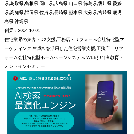
県,鳥取県,島根県,岡山県,広島県,山口県,徳島県,香川県,愛媛
県,高知県,福岡県,佐賀県,長崎県,熊本県,大分県,宮崎県,鹿児
島県,沖縄県
創業：2004-10-01
住宅業界の集客・DX支援,工務店・リフォーム会社特化型マ
ーケティング,生成AIを活用した住宅営業支援,工務店・リフ
ォーム会社特化型ホームページシステム,WEB担当者教育・
オンラインセミナー