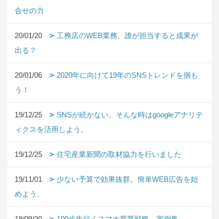
合せの力
20/01/20
工務店のWEB業務、誰が担当すると成果が
出る？
20/01/06
2020年に向けて19年のSNSトレンドを掴も
う！
19/12/25
SNSが続かない。そんな時はgoogleアナリテ
ィクスを活用しよう。
19/12/25
住宅産業新聞の取材協力を行いました
19/11/01
少ない予算で効果抜群。簡単WEB広告を始
めよう。
19/09/30
100歩先行くスマホ営業戦略 実例集