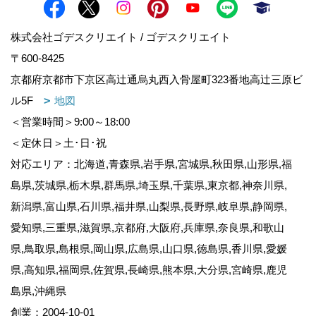
株式会社ゴデスクリエイト / ゴデスクリエイト
〒600-8425
京都府京都市下京区高辻通烏丸西入骨屋町323番地高辻三原ビ
ル5F
地図
＜営業時間＞9:00～18:00
＜定休日＞土･日･祝
対応エリア：北海道,青森県,岩手県,宮城県,秋田県,山形県,福
島県,茨城県,栃木県,群馬県,埼玉県,千葉県,東京都,神奈川県,
新潟県,富山県,石川県,福井県,山梨県,長野県,岐阜県,静岡県,
愛知県,三重県,滋賀県,京都府,大阪府,兵庫県,奈良県,和歌山
県,鳥取県,島根県,岡山県,広島県,山口県,徳島県,香川県,愛媛
県,高知県,福岡県,佐賀県,長崎県,熊本県,大分県,宮崎県,鹿児
島県,沖縄県
創業：2004-10-01