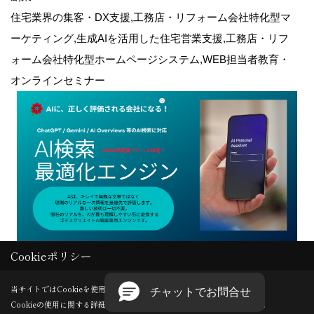
住宅業界の集客・DX支援,工務店・リフォーム会社特化型マ
ーケティング,生成AIを活用した住宅営業支援,工務店・リフ
ォーム会社特化型ホームページシステム,WEB担当者教育・
オンラインセミナー
Cookieポリシー
Copyright (c) GODDESS CREATE. All Rights Reserved.
当サイトではCookieを使用します。
Cookieの使用に関する詳細は 「
プライバシーポリシー
」をご覧ください。
Produced by
ゴデスクリエイト