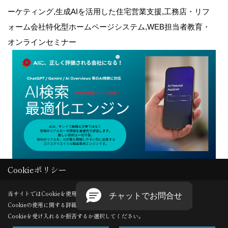
ーケティング,生成AIを活用した住宅営業支援,工務店・リフ
ォーム会社特化型ホームページシステム,WEB担当者教育・
オンラインセミナー
Cookieポリシー
Copyright (c) GODDESS CREATE. All Rights Reserved.
当サイトではCookieを使用します。
Cookieの使用に関する詳細は 「
プライバシーポリシー
」をご覧ください。
Produced by
ゴデスクリエイト
Cookieを受け入れるか拒否するか選択してください。