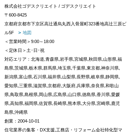
株式会社ゴデスクリエイト / ゴデスクリエイト
〒600-8425
京都府京都市下京区高辻通烏丸西入骨屋町323番地高辻三原ビ
ル5F
地図
＜営業時間＞9:00～18:00
＜定休日＞土･日･祝
対応エリア：北海道,青森県,岩手県,宮城県,秋田県,山形県,福
島県,茨城県,栃木県,群馬県,埼玉県,千葉県,東京都,神奈川県,
新潟県,富山県,石川県,福井県,山梨県,長野県,岐阜県,静岡県,
愛知県,三重県,滋賀県,京都府,大阪府,兵庫県,奈良県,和歌山
県,鳥取県,島根県,岡山県,広島県,山口県,徳島県,香川県,愛媛
県,高知県,福岡県,佐賀県,長崎県,熊本県,大分県,宮崎県,鹿児
島県,沖縄県
創業：2004-10-01
住宅業界の集客・DX支援,工務店・リフォーム会社特化型マ